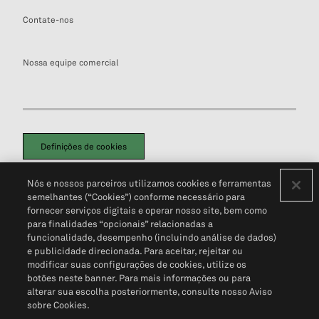
Contate-nos
Nossa equipe comercial
Definições de cookies
Disclaimers Legais
Termos de Uso
Aviso de Cookies
Nós e nossos parceiros utilizamos cookies e ferramentas
Política de Privacidade
Portal de privacidade do cliente (em inglês)
semelhantes (“Cookies”) conforme necessário para
Não Venda Minhas Informações Pessoais
© 2026 S&P Global
fornecer serviços digitais e operar nosso site, bem como
para finalidades “opcionais” relacionadas a
funcionalidade, desempenho (incluindo análise de dados)
e publicidade direcionada. Para aceitar, rejeitar ou
modificar suas configurações de cookies, utilize os
botões neste banner. Para mais informações ou para
alterar sua escolha posteriormente, consulte nosso Aviso
sobre Cookies.