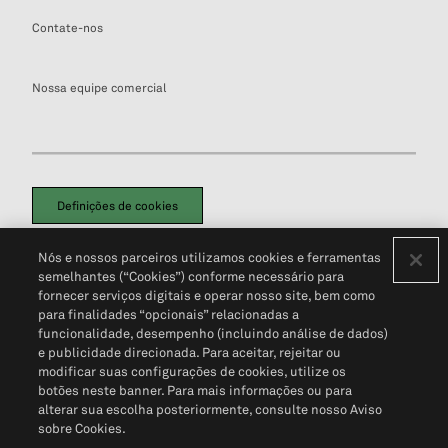
Contate-nos
Nossa equipe comercial
Definições de cookies
Disclaimers Legais
Termos de Uso
Aviso de Cookies
Nós e nossos parceiros utilizamos cookies e ferramentas
Política de Privacidade
Portal de privacidade do cliente (em inglês)
semelhantes (“Cookies”) conforme necessário para
Não Venda Minhas Informações Pessoais
© 2026 S&P Global
fornecer serviços digitais e operar nosso site, bem como
para finalidades “opcionais” relacionadas a
funcionalidade, desempenho (incluindo análise de dados)
e publicidade direcionada. Para aceitar, rejeitar ou
modificar suas configurações de cookies, utilize os
botões neste banner. Para mais informações ou para
alterar sua escolha posteriormente, consulte nosso Aviso
sobre Cookies.