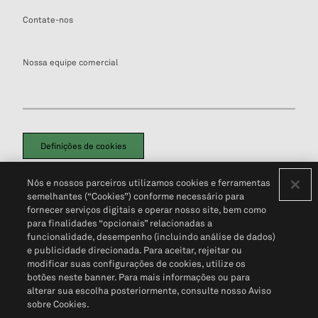
Contate-nos
Nossa equipe comercial
Definições de cookies
Disclaimers Legais
Termos de Uso
Aviso de Cookies
Nós e nossos parceiros utilizamos cookies e ferramentas
Política de Privacidade
Portal de privacidade do cliente (em inglês)
semelhantes (“Cookies”) conforme necessário para
Não Venda Minhas Informações Pessoais
© 2026 S&P Global
fornecer serviços digitais e operar nosso site, bem como
para finalidades “opcionais” relacionadas a
funcionalidade, desempenho (incluindo análise de dados)
e publicidade direcionada. Para aceitar, rejeitar ou
modificar suas configurações de cookies, utilize os
botões neste banner. Para mais informações ou para
alterar sua escolha posteriormente, consulte nosso Aviso
sobre Cookies.