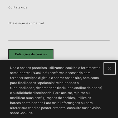
Contate-nos
Nossa equipe comercial
Definições de cookies
Disclaimers Legais
Termos de Uso
Aviso de Cookies
Nós e nossos parceiros utilizamos cookies e ferramentas
Política de Privacidade
Portal de privacidade do cliente (em inglês)
semelhantes (“Cookies”) conforme necessário para
Não Venda Minhas Informações Pessoais
© 2026 S&P Global
fornecer serviços digitais e operar nosso site, bem como
para finalidades “opcionais” relacionadas a
funcionalidade, desempenho (incluindo análise de dados)
e publicidade direcionada. Para aceitar, rejeitar ou
modificar suas configurações de cookies, utilize os
botões neste banner. Para mais informações ou para
alterar sua escolha posteriormente, consulte nosso Aviso
sobre Cookies.