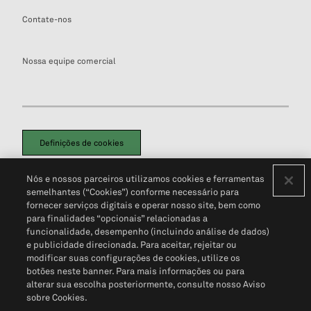
Contate-nos
Nossa equipe comercial
Definições de cookies
Disclaimers Legais
Termos de Uso
Aviso de Cookies
Nós e nossos parceiros utilizamos cookies e ferramentas
Política de Privacidade
Portal de privacidade do cliente (em inglês)
semelhantes (“Cookies”) conforme necessário para
Não Venda Minhas Informações Pessoais
© 2026 S&P Global
fornecer serviços digitais e operar nosso site, bem como
para finalidades “opcionais” relacionadas a
funcionalidade, desempenho (incluindo análise de dados)
e publicidade direcionada. Para aceitar, rejeitar ou
modificar suas configurações de cookies, utilize os
botões neste banner. Para mais informações ou para
alterar sua escolha posteriormente, consulte nosso Aviso
sobre Cookies.