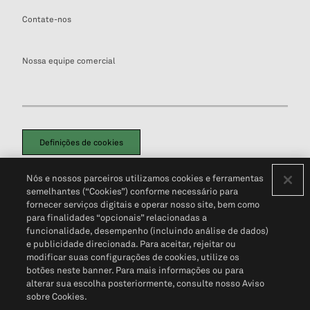
Contate-nos
Nossa equipe comercial
Definições de cookies
Disclaimers Legais
Termos de Uso
Aviso de Cookies
Nós e nossos parceiros utilizamos cookies e ferramentas
Política de Privacidade
Portal de privacidade do cliente (em inglês)
semelhantes (“Cookies”) conforme necessário para
Não Venda Minhas Informações Pessoais
© 2026 S&P Global
fornecer serviços digitais e operar nosso site, bem como
para finalidades “opcionais” relacionadas a
funcionalidade, desempenho (incluindo análise de dados)
e publicidade direcionada. Para aceitar, rejeitar ou
modificar suas configurações de cookies, utilize os
botões neste banner. Para mais informações ou para
alterar sua escolha posteriormente, consulte nosso Aviso
sobre Cookies.