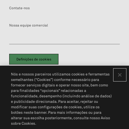
Contate-nos
Nossa equipe comercial
Definições de cookies
Disclaimers Legais
Termos de Uso
Aviso de Cookies
Nós e nossos parceiros utilizamos cookies e ferramentas
Política de Privacidade
Portal de privacidade do cliente (em inglês)
semelhantes (“Cookies”) conforme necessário para
Não Venda Minhas Informações Pessoais
© 2026 S&P Global
fornecer serviços digitais e operar nosso site, bem como
para finalidades “opcionais” relacionadas a
funcionalidade, desempenho (incluindo análise de dados)
e publicidade direcionada. Para aceitar, rejeitar ou
modificar suas configurações de cookies, utilize os
botões neste banner. Para mais informações ou para
alterar sua escolha posteriormente, consulte nosso Aviso
sobre Cookies.