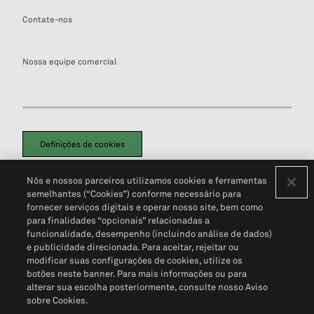
Contate-nos
Nossa equipe comercial
Definições de cookies
Disclaimers Legais
Termos de Uso
Aviso de Cookies
Nós e nossos parceiros utilizamos cookies e ferramentas
Política de Privacidade
Portal de privacidade do cliente (em inglês)
semelhantes (“Cookies”) conforme necessário para
Não Venda Minhas Informações Pessoais
© 2026 S&P Global
fornecer serviços digitais e operar nosso site, bem como
para finalidades “opcionais” relacionadas a
funcionalidade, desempenho (incluindo análise de dados)
e publicidade direcionada. Para aceitar, rejeitar ou
modificar suas configurações de cookies, utilize os
botões neste banner. Para mais informações ou para
alterar sua escolha posteriormente, consulte nosso Aviso
sobre Cookies.