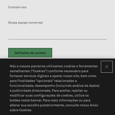
Contate-nos
Nossa equipe comercial
Definições de cookies
Disclaimers Legais
Termos de Uso
Aviso de Cookies
Nós e nossos parceiros utilizamos cookies e ferramentas
Política de Privacidade
Portal de privacidade do cliente (em inglês)
semelhantes (“Cookies”) conforme necessário para
Não Venda Minhas Informações Pessoais
© 2026 S&P Global
fornecer serviços digitais e operar nosso site, bem como
para finalidades “opcionais” relacionadas a
funcionalidade, desempenho (incluindo análise de dados)
e publicidade direcionada. Para aceitar, rejeitar ou
modificar suas configurações de cookies, utilize os
botões neste banner. Para mais informações ou para
alterar sua escolha posteriormente, consulte nosso Aviso
sobre Cookies.