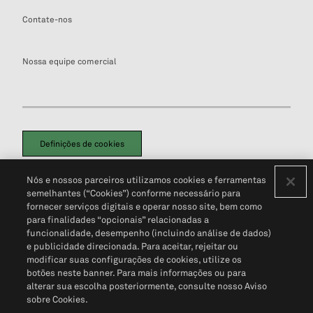
Contate-nos
Nossa equipe comercial
Definições de cookies
Disclaimers Legais
Termos de Uso
Aviso de Cookies
Nós e nossos parceiros utilizamos cookies e ferramentas
Política de Privacidade
Portal de privacidade do cliente (em inglês)
semelhantes (“Cookies”) conforme necessário para
Não Venda Minhas Informações Pessoais
© 2026 S&P Global
fornecer serviços digitais e operar nosso site, bem como
para finalidades “opcionais” relacionadas a
funcionalidade, desempenho (incluindo análise de dados)
e publicidade direcionada. Para aceitar, rejeitar ou
modificar suas configurações de cookies, utilize os
botões neste banner. Para mais informações ou para
alterar sua escolha posteriormente, consulte nosso Aviso
sobre Cookies.