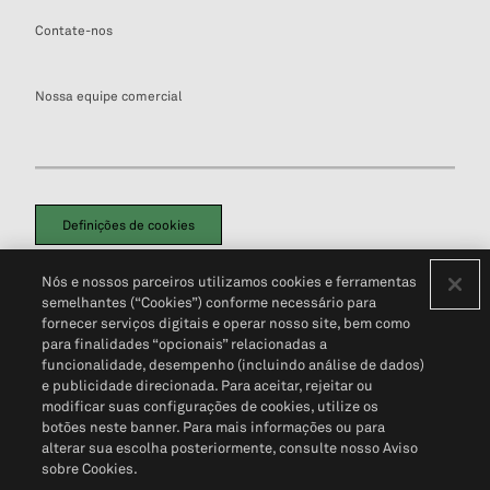
Contate-nos
Nossa equipe comercial
Definições de cookies
Disclaimers Legais
Termos de Uso
Aviso de Cookies
Nós e nossos parceiros utilizamos cookies e ferramentas
Política de Privacidade
Portal de privacidade do cliente (em inglês)
semelhantes (“Cookies”) conforme necessário para
Não Venda Minhas Informações Pessoais
© 2026 S&P Global
fornecer serviços digitais e operar nosso site, bem como
para finalidades “opcionais” relacionadas a
funcionalidade, desempenho (incluindo análise de dados)
e publicidade direcionada. Para aceitar, rejeitar ou
modificar suas configurações de cookies, utilize os
botões neste banner. Para mais informações ou para
alterar sua escolha posteriormente, consulte nosso Aviso
sobre Cookies.