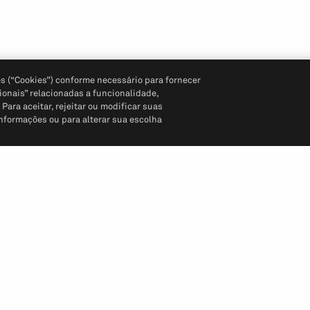
s (“Cookies”) conforme necessário para fornecer
ionais” relacionadas a funcionalidade,
ara aceitar, rejeitar ou modificar suas
informações ou para alterar sua escolha
Siga-nos