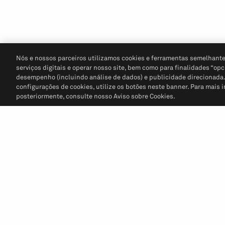
Nós e nossos parceiros utilizamos cookies e ferramentas semelhante
serviços digitais e operar nosso site, bem como para finalidades “opc
desempenho (incluindo análise de dados) e publicidade direcionada. P
configurações de cookies, utilize os botões neste banner. Para mais 
posteriormente, consulte nosso Aviso sobre Cookies.