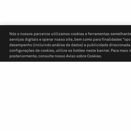
Nós e nossos parceiros utilizamos cookies e ferramentas semelhante
serviços digitais e operar nosso site, bem como para finalidades “opc
desempenho (incluindo análise de dados) e publicidade direcionada. P
configurações de cookies, utilize os botões neste banner. Para mais 
posteriormente, consulte nosso Aviso sobre Cookies.