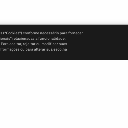
s (“Cookies”) conforme necessário para fornecer
ionais” relacionadas a funcionalidade,
ara aceitar, rejeitar ou modificar suas
informações ou para alterar sua escolha
Siga-nos