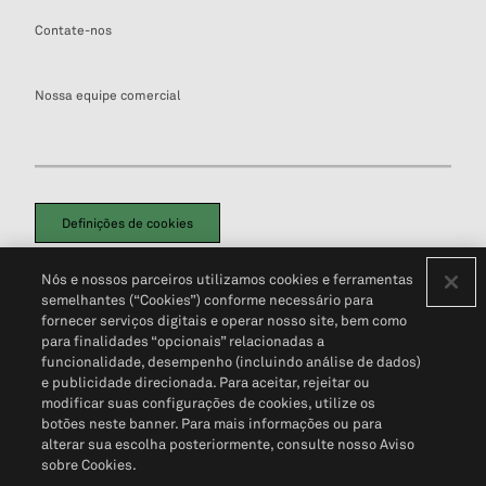
Contate-nos
Nossa equipe comercial
Definições de cookies
Disclaimers Legais
Termos de Uso
Aviso de Cookies
Nós e nossos parceiros utilizamos cookies e ferramentas
Política de Privacidade
Portal de privacidade do cliente (em inglês)
semelhantes (“Cookies”) conforme necessário para
Não Venda Minhas Informações Pessoais
© 2026 S&P Global
fornecer serviços digitais e operar nosso site, bem como
para finalidades “opcionais” relacionadas a
funcionalidade, desempenho (incluindo análise de dados)
e publicidade direcionada. Para aceitar, rejeitar ou
modificar suas configurações de cookies, utilize os
botões neste banner. Para mais informações ou para
alterar sua escolha posteriormente, consulte nosso Aviso
sobre Cookies.