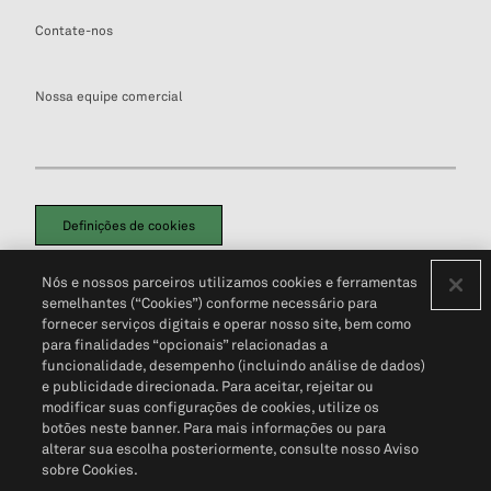
Contate-nos
Nossa equipe comercial
Definições de cookies
Disclaimers Legais
Termos de Uso
Aviso de Cookies
Nós e nossos parceiros utilizamos cookies e ferramentas
Política de Privacidade
Portal de privacidade do cliente (em inglês)
semelhantes (“Cookies”) conforme necessário para
Não Venda Minhas Informações Pessoais
© 2026 S&P Global
fornecer serviços digitais e operar nosso site, bem como
para finalidades “opcionais” relacionadas a
funcionalidade, desempenho (incluindo análise de dados)
e publicidade direcionada. Para aceitar, rejeitar ou
modificar suas configurações de cookies, utilize os
botões neste banner. Para mais informações ou para
alterar sua escolha posteriormente, consulte nosso Aviso
sobre Cookies.