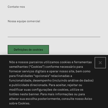
Contate-nos
Nossa equipe comercial
Definições de cookies
Disclaimers Legais
Termos de Uso
Aviso de Cookies
Nós e nossos parceiros utilizamos cookies e ferramentas
Política de Privacidade
Portal de privacidade do cliente (em inglês)
semelhantes (“Cookies”) conforme necessário para
Não Venda Minhas Informações Pessoais
© 2026 S&P Global
fornecer serviços digitais e operar nosso site, bem como
para finalidades “opcionais” relacionadas a
funcionalidade, desempenho (incluindo análise de dados)
e publicidade direcionada. Para aceitar, rejeitar ou
modificar suas configurações de cookies, utilize os
botões neste banner. Para mais informações ou para
alterar sua escolha posteriormente, consulte nosso Aviso
sobre Cookies.