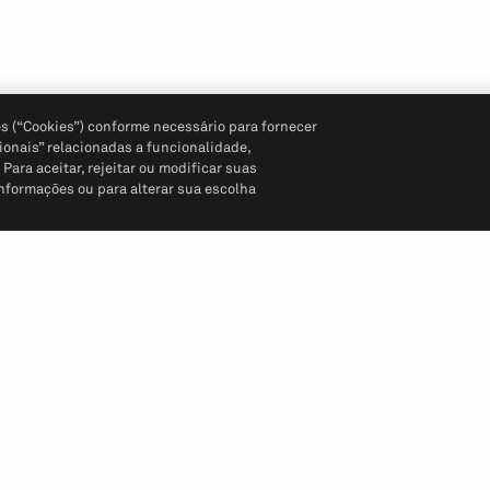
s (“Cookies”) conforme necessário para fornecer
ionais” relacionadas a funcionalidade,
ara aceitar, rejeitar ou modificar suas
informações ou para alterar sua escolha
Siga-nos