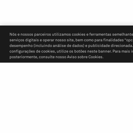
Nós e nossos parceiros utilizamos cookies e ferramentas semelhante
serviços digitais e operar nosso site, bem como para finalidades “opc
desempenho (incluindo análise de dados) e publicidade direcionada. P
configurações de cookies, utilize os botões neste banner. Para mais 
posteriormente, consulte nosso Aviso sobre Cookies.