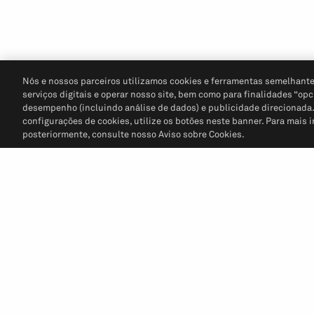
Nós e nossos parceiros utilizamos cookies e ferramentas semelhante
serviços digitais e operar nosso site, bem como para finalidades “opc
desempenho (incluindo análise de dados) e publicidade direcionada. P
configurações de cookies, utilize os botões neste banner. Para mais 
posteriormente, consulte nosso Aviso sobre Cookies.