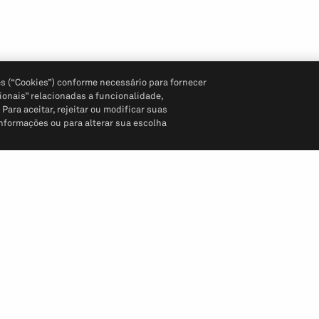
s (“Cookies”) conforme necessário para fornecer
ionais” relacionadas a funcionalidade,
ara aceitar, rejeitar ou modificar suas
informações ou para alterar sua escolha
Siga-nos