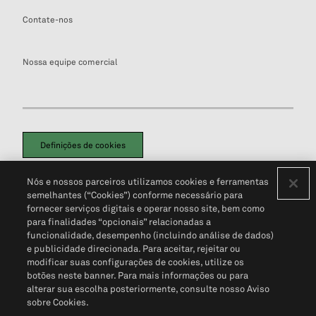
Contate-nos
Nossa equipe comercial
Definições de cookies
Disclaimers Legais
Termos de Uso
Aviso de Cookies
Nós e nossos parceiros utilizamos cookies e ferramentas
Política de Privacidade
Portal de privacidade do cliente (em inglês)
semelhantes (“Cookies”) conforme necessário para
Não Venda Minhas Informações Pessoais
© 2026 S&P Global
fornecer serviços digitais e operar nosso site, bem como
para finalidades “opcionais” relacionadas a
funcionalidade, desempenho (incluindo análise de dados)
e publicidade direcionada. Para aceitar, rejeitar ou
modificar suas configurações de cookies, utilize os
botões neste banner. Para mais informações ou para
alterar sua escolha posteriormente, consulte nosso Aviso
sobre Cookies.