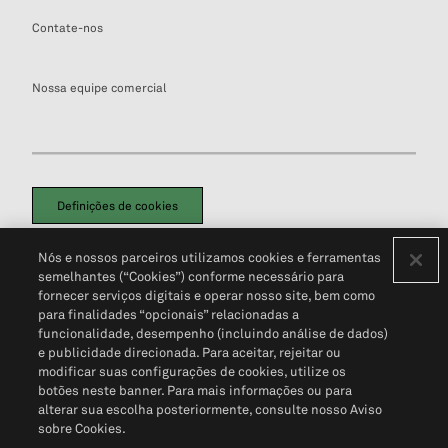
Contate-nos
Nossa equipe comercial
Definições de cookies
Disclaimers Legais
Termos de Uso
Aviso de Cookies
Nós e nossos parceiros utilizamos cookies e ferramentas
Política de Privacidade
Portal de privacidade do cliente (em inglês)
semelhantes (“Cookies”) conforme necessário para
Não Venda Minhas Informações Pessoais
© 2026 S&P Global
fornecer serviços digitais e operar nosso site, bem como
para finalidades “opcionais” relacionadas a
funcionalidade, desempenho (incluindo análise de dados)
e publicidade direcionada. Para aceitar, rejeitar ou
modificar suas configurações de cookies, utilize os
botões neste banner. Para mais informações ou para
alterar sua escolha posteriormente, consulte nosso Aviso
sobre Cookies.