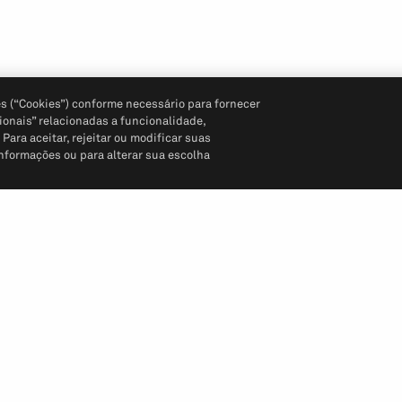
s (“Cookies”) conforme necessário para fornecer
ionais” relacionadas a funcionalidade,
ara aceitar, rejeitar ou modificar suas
informações ou para alterar sua escolha
Siga-nos