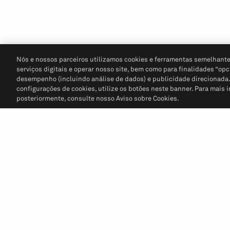
Nós e nossos parceiros utilizamos cookies e ferramentas semelhante
serviços digitais e operar nosso site, bem como para finalidades “opc
desempenho (incluindo análise de dados) e publicidade direcionada. P
configurações de cookies, utilize os botões neste banner. Para mais 
posteriormente, consulte nosso Aviso sobre Cookies.