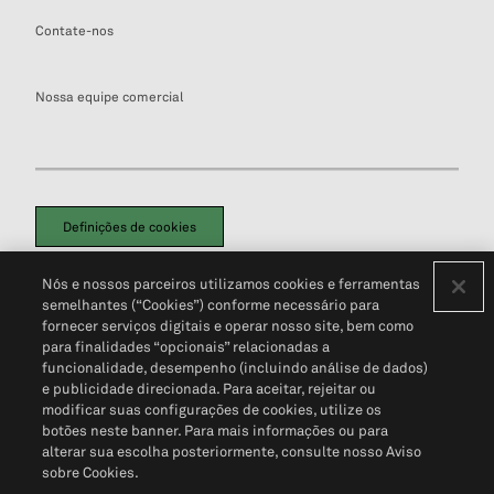
Contate-nos
Nossa equipe comercial
Definições de cookies
Disclaimers Legais
Termos de Uso
Aviso de Cookies
Nós e nossos parceiros utilizamos cookies e ferramentas
Política de Privacidade
Portal de privacidade do cliente (em inglês)
semelhantes (“Cookies”) conforme necessário para
Não Venda Minhas Informações Pessoais
© 2026 S&P Global
fornecer serviços digitais e operar nosso site, bem como
para finalidades “opcionais” relacionadas a
funcionalidade, desempenho (incluindo análise de dados)
e publicidade direcionada. Para aceitar, rejeitar ou
modificar suas configurações de cookies, utilize os
botões neste banner. Para mais informações ou para
alterar sua escolha posteriormente, consulte nosso Aviso
sobre Cookies.