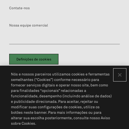
Contate-nos
Nossa equipe comercial
Definições de cookies
Disclaimers Legais
Termos de Uso
Aviso de Cookies
Nós e nossos parceiros utilizamos cookies e ferramentas
Política de Privacidade
Portal de privacidade do cliente (em inglês)
semelhantes (“Cookies”) conforme necessário para
Não Venda Minhas Informações Pessoais
© 2026 S&P Global
fornecer serviços digitais e operar nosso site, bem como
para finalidades “opcionais” relacionadas a
funcionalidade, desempenho (incluindo análise de dados)
e publicidade direcionada. Para aceitar, rejeitar ou
modificar suas configurações de cookies, utilize os
botões neste banner. Para mais informações ou para
alterar sua escolha posteriormente, consulte nosso Aviso
sobre Cookies.