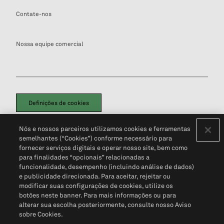
Contate-nos
Nossa equipe comercial
Definições de cookies
Disclaimers Legais
Termos de Uso
Aviso de Cookies
Nós e nossos parceiros utilizamos cookies e ferramentas
Política de Privacidade
Portal de privacidade do cliente (em inglês)
semelhantes (“Cookies”) conforme necessário para
Não Venda Minhas Informações Pessoais
© 2026 S&P Global
fornecer serviços digitais e operar nosso site, bem como
para finalidades “opcionais” relacionadas a
funcionalidade, desempenho (incluindo análise de dados)
e publicidade direcionada. Para aceitar, rejeitar ou
modificar suas configurações de cookies, utilize os
botões neste banner. Para mais informações ou para
alterar sua escolha posteriormente, consulte nosso Aviso
sobre Cookies.