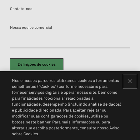
Contate-nos
Nossa equipe comercial
Definições de cookies
Disclaimers Legais
Termos de Uso
Aviso de Cookies
Nós e nossos parceiros utilizamos cookies e ferramentas
Política de Privacidade
Portal de privacidade do cliente (em inglês)
semelhantes (“Cookies”) conforme necessário para
Não Venda Minhas Informações Pessoais
© 2026 S&P Global
fornecer serviços digitais e operar nosso site, bem como
para finalidades “opcionais” relacionadas a
funcionalidade, desempenho (incluindo análise de dados)
e publicidade direcionada. Para aceitar, rejeitar ou
modificar suas configurações de cookies, utilize os
botões neste banner. Para mais informações ou para
alterar sua escolha posteriormente, consulte nosso Aviso
sobre Cookies.