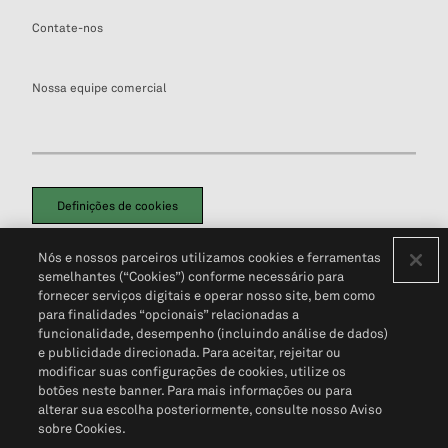
Contate-nos
Nossa equipe comercial
Definições de cookies
Disclaimers Legais
Termos de Uso
Aviso de Cookies
Nós e nossos parceiros utilizamos cookies e ferramentas
Política de Privacidade
Portal de privacidade do cliente (em inglês)
semelhantes (“Cookies”) conforme necessário para
Não Venda Minhas Informações Pessoais
© 2026 S&P Global
fornecer serviços digitais e operar nosso site, bem como
para finalidades “opcionais” relacionadas a
funcionalidade, desempenho (incluindo análise de dados)
e publicidade direcionada. Para aceitar, rejeitar ou
modificar suas configurações de cookies, utilize os
botões neste banner. Para mais informações ou para
alterar sua escolha posteriormente, consulte nosso Aviso
sobre Cookies.