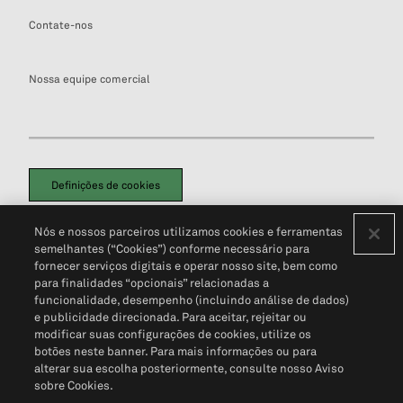
Contate-nos
Nossa equipe comercial
Definições de cookies
Disclaimers Legais
Termos de Uso
Aviso de Cookies
Nós e nossos parceiros utilizamos cookies e ferramentas
Política de Privacidade
Portal de privacidade do cliente (em inglês)
semelhantes (“Cookies”) conforme necessário para
Não Venda Minhas Informações Pessoais
© 2026 S&P Global
fornecer serviços digitais e operar nosso site, bem como
para finalidades “opcionais” relacionadas a
funcionalidade, desempenho (incluindo análise de dados)
e publicidade direcionada. Para aceitar, rejeitar ou
modificar suas configurações de cookies, utilize os
botões neste banner. Para mais informações ou para
alterar sua escolha posteriormente, consulte nosso Aviso
sobre Cookies.