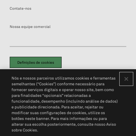
Contate-nos
Nossa equipe comercial
Definições de cookies
Disclaimers Legais
Termos de Uso
Aviso de Cookies
Nós e nossos parceiros utilizamos cookies e ferramentas
Política de Privacidade
Portal de privacidade do cliente (em inglês)
semelhantes (“Cookies”) conforme necessário para
Não Venda Minhas Informações Pessoais
© 2026 S&P Global
fornecer serviços digitais e operar nosso site, bem como
para finalidades “opcionais” relacionadas a
funcionalidade, desempenho (incluindo análise de dados)
e publicidade direcionada. Para aceitar, rejeitar ou
modificar suas configurações de cookies, utilize os
botões neste banner. Para mais informações ou para
alterar sua escolha posteriormente, consulte nosso Aviso
sobre Cookies.