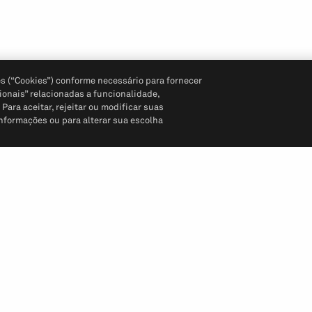
s (“Cookies”) conforme necessário para fornecer
ionais” relacionadas a funcionalidade,
ara aceitar, rejeitar ou modificar suas
informações ou para alterar sua escolha
Siga-nos