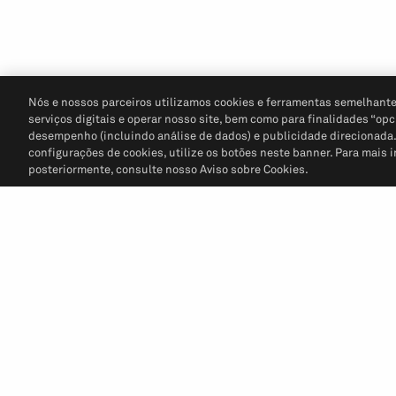
Nós e nossos parceiros utilizamos cookies e ferramentas semelhante
serviços digitais e operar nosso site, bem como para finalidades “opc
desempenho (incluindo análise de dados) e publicidade direcionada. P
configurações de cookies, utilize os botões neste banner. Para mais 
posteriormente, consulte nosso Aviso sobre Cookies.