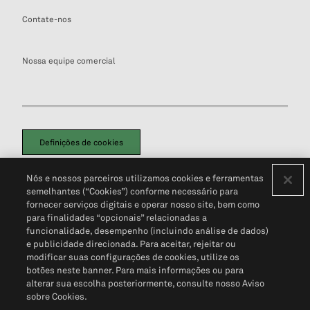
Contate-nos
Nossa equipe comercial
Definições de cookies
Disclaimers Legais
Termos de Uso
Aviso de Cookies
Nós e nossos parceiros utilizamos cookies e ferramentas
Política de Privacidade
Portal de privacidade do cliente (em inglês)
semelhantes (“Cookies”) conforme necessário para
Não Venda Minhas Informações Pessoais
© 2026 S&P Global
fornecer serviços digitais e operar nosso site, bem como
para finalidades “opcionais” relacionadas a
funcionalidade, desempenho (incluindo análise de dados)
e publicidade direcionada. Para aceitar, rejeitar ou
modificar suas configurações de cookies, utilize os
botões neste banner. Para mais informações ou para
alterar sua escolha posteriormente, consulte nosso Aviso
sobre Cookies.