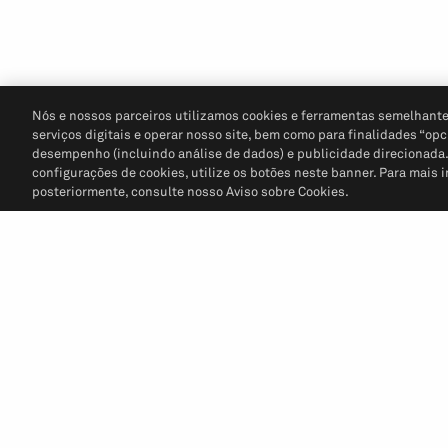
Nós e nossos parceiros utilizamos cookies e ferramentas semelhante
serviços digitais e operar nosso site, bem como para finalidades “opc
desempenho (incluindo análise de dados) e publicidade direcionada. P
configurações de cookies, utilize os botões neste banner. Para mais 
posteriormente, consulte nosso Aviso sobre Cookies.