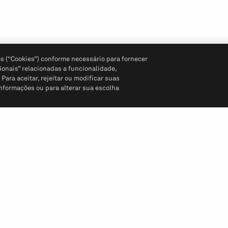
s (“Cookies”) conforme necessário para fornecer
ionais” relacionadas a funcionalidade,
ara aceitar, rejeitar ou modificar suas
informações ou para alterar sua escolha
Siga-nos