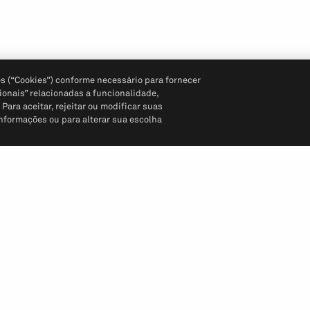
s (“Cookies”) conforme necessário para fornecer
ionais” relacionadas a funcionalidade,
ara aceitar, rejeitar ou modificar suas
informações ou para alterar sua escolha
Siga-nos