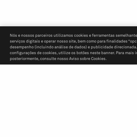
Nós e nossos parceiros utilizamos cookies e ferramentas semelhante
serviços digitais e operar nosso site, bem como para finalidades “opc
desempenho (incluindo análise de dados) e publicidade direcionada. P
configurações de cookies, utilize os botões neste banner. Para mais 
posteriormente, consulte nosso Aviso sobre Cookies.