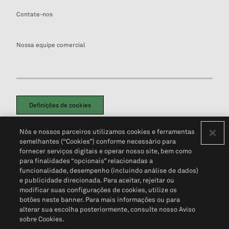
Contate-nos
Nossa equipe comercial
Definições de cookies
Disclaimers Legais
Termos de Uso
Aviso de Cookies
Nós e nossos parceiros utilizamos cookies e ferramentas
Política de Privacidade
Portal de privacidade do cliente (em inglês)
semelhantes (“Cookies”) conforme necessário para
Não Venda Minhas Informações Pessoais
© 2026 S&P Global
fornecer serviços digitais e operar nosso site, bem como
para finalidades “opcionais” relacionadas a
funcionalidade, desempenho (incluindo análise de dados)
e publicidade direcionada. Para aceitar, rejeitar ou
modificar suas configurações de cookies, utilize os
botões neste banner. Para mais informações ou para
alterar sua escolha posteriormente, consulte nosso Aviso
sobre Cookies.