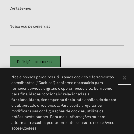
Contate-nos
Nossa equipe comercial
Definições de cookies
Disclaimers Legais
Termos de Uso
Aviso de Cookies
Nós e nossos parceiros utilizamos cookies e ferramentas
Política de Privacidade
Portal de privacidade do cliente (em inglês)
semelhantes (“Cookies”) conforme necessário para
Não Venda Minhas Informações Pessoais
© 2026 S&P Global
fornecer serviços digitais e operar nosso site, bem como
para finalidades “opcionais” relacionadas a
funcionalidade, desempenho (incluindo análise de dados)
e publicidade direcionada. Para aceitar, rejeitar ou
modificar suas configurações de cookies, utilize os
botões neste banner. Para mais informações ou para
alterar sua escolha posteriormente, consulte nosso Aviso
sobre Cookies.