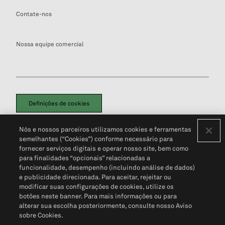
Contate-nos
Nossa equipe comercial
Definições de cookies
Disclaimers Legais
Termos de Uso
Aviso de Cookies
Nós e nossos parceiros utilizamos cookies e ferramentas
Política de Privacidade
Portal de privacidade do cliente (em inglês)
semelhantes (“Cookies”) conforme necessário para
Não Venda Minhas Informações Pessoais
© 2026 S&P Global
fornecer serviços digitais e operar nosso site, bem como
para finalidades “opcionais” relacionadas a
funcionalidade, desempenho (incluindo análise de dados)
e publicidade direcionada. Para aceitar, rejeitar ou
modificar suas configurações de cookies, utilize os
botões neste banner. Para mais informações ou para
alterar sua escolha posteriormente, consulte nosso Aviso
sobre Cookies.