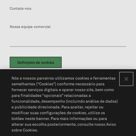
Contate-nos
Nossa equipe comercial
Definições de cookies
Disclaimers Legais
Termos de Uso
Aviso de Cookies
Nós e nossos parceiros utilizamos cookies e ferramentas
Política de Privacidade
Portal de privacidade do cliente (em inglês)
semelhantes (“Cookies”) conforme necessário para
Não Venda Minhas Informações Pessoais
© 2026 S&P Global
fornecer serviços digitais e operar nosso site, bem como
para finalidades “opcionais” relacionadas a
funcionalidade, desempenho (incluindo análise de dados)
e publicidade direcionada. Para aceitar, rejeitar ou
modificar suas configurações de cookies, utilize os
botões neste banner. Para mais informações ou para
alterar sua escolha posteriormente, consulte nosso Aviso
sobre Cookies.