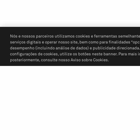
Nós e nossos parceiros utilizamos cookies e ferramentas semelhante
serviços digitais e operar nosso site, bem como para finalidades “opc
desempenho (incluindo análise de dados) e publicidade direcionada. P
configurações de cookies, utilize os botões neste banner. Para mais 
posteriormente, consulte nosso Aviso sobre Cookies.