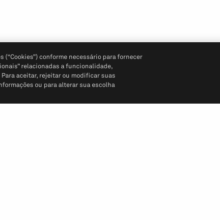
s (“Cookies”) conforme necessário para fornecer
ionais” relacionadas a funcionalidade,
ara aceitar, rejeitar ou modificar suas
informações ou para alterar sua escolha
Siga-nos