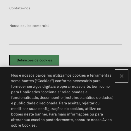
Contate-nos
Nossa equipe comercial
Definições de cookies
Disclaimers Legais
Termos de Uso
Aviso de Cookies
Nós e nossos parceiros utilizamos cookies e ferramentas
Política de Privacidade
Portal de privacidade do cliente (em inglês)
semelhantes (“Cookies”) conforme necessário para
Não Venda Minhas Informações Pessoais
© 2026 S&P Global
fornecer serviços digitais e operar nosso site, bem como
para finalidades “opcionais” relacionadas a
funcionalidade, desempenho (incluindo análise de dados)
e publicidade direcionada. Para aceitar, rejeitar ou
modificar suas configurações de cookies, utilize os
botões neste banner. Para mais informações ou para
alterar sua escolha posteriormente, consulte nosso Aviso
sobre Cookies.