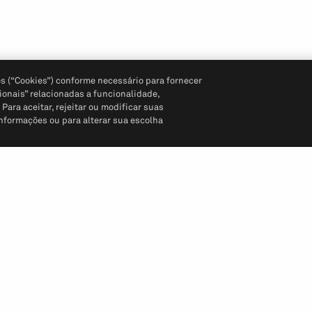
s (“Cookies”) conforme necessário para fornecer
ionais” relacionadas a funcionalidade,
ara aceitar, rejeitar ou modificar suas
informações ou para alterar sua escolha
Siga-nos