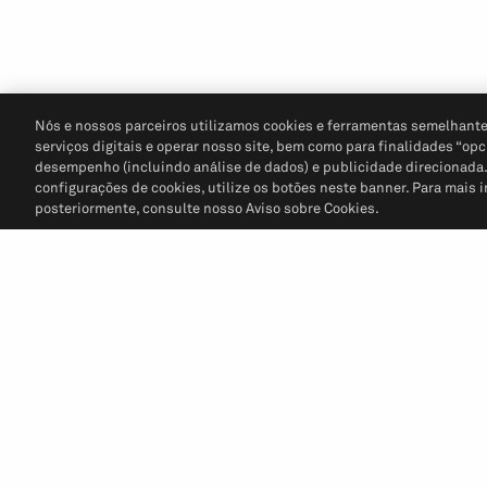
Nós e nossos parceiros utilizamos cookies e ferramentas semelhante
serviços digitais e operar nosso site, bem como para finalidades “opc
desempenho (incluindo análise de dados) e publicidade direcionada. P
configurações de cookies, utilize os botões neste banner. Para mais 
posteriormente, consulte nosso Aviso sobre Cookies.