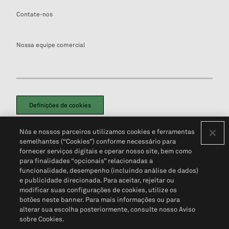
Contate-nos
Nossa equipe comercial
Definições de cookies
Disclaimers Legais
Termos de Uso
Aviso de Cookies
Nós e nossos parceiros utilizamos cookies e ferramentas
Política de Privacidade
Portal de privacidade do cliente (em inglês)
semelhantes (“Cookies”) conforme necessário para
Não Venda Minhas Informações Pessoais
© 2026 S&P Global
fornecer serviços digitais e operar nosso site, bem como
para finalidades “opcionais” relacionadas a
funcionalidade, desempenho (incluindo análise de dados)
e publicidade direcionada. Para aceitar, rejeitar ou
modificar suas configurações de cookies, utilize os
botões neste banner. Para mais informações ou para
alterar sua escolha posteriormente, consulte nosso Aviso
sobre Cookies.