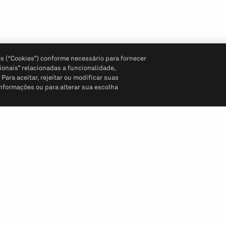
s (“Cookies”) conforme necessário para fornecer
ionais” relacionadas a funcionalidade,
ara aceitar, rejeitar ou modificar suas
informações ou para alterar sua escolha
Siga-nos