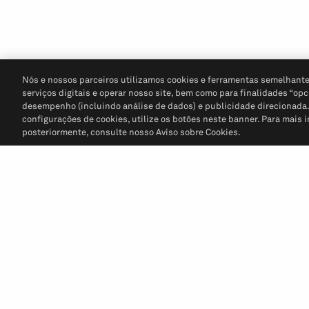
Nós e nossos parceiros utilizamos cookies e ferramentas semelhante
serviços digitais e operar nosso site, bem como para finalidades “opc
desempenho (incluindo análise de dados) e publicidade direcionada. P
configurações de cookies, utilize os botões neste banner. Para mais 
posteriormente, consulte nosso Aviso sobre Cookies.