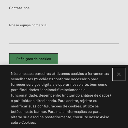
Contate-nos
Nossa equipe comercial
Definições de cookies
Disclaimers Legais
Termos de Uso
Aviso de Cookies
Nós e nossos parceiros utilizamos cookies e ferramentas
Política de Privacidade
Portal de privacidade do cliente (em inglês)
semelhantes (“Cookies”) conforme necessário para
Não Venda Minhas Informações Pessoais
© 2026 S&P Global
fornecer serviços digitais e operar nosso site, bem como
para finalidades “opcionais” relacionadas a
funcionalidade, desempenho (incluindo análise de dados)
e publicidade direcionada. Para aceitar, rejeitar ou
modificar suas configurações de cookies, utilize os
botões neste banner. Para mais informações ou para
alterar sua escolha posteriormente, consulte nosso Aviso
sobre Cookies.