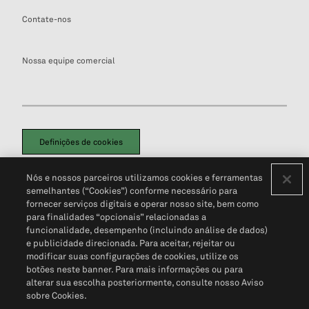
Contate-nos
Nossa equipe comercial
Definições de cookies
Disclaimers Legais
Termos de Uso
Aviso de Cookies
Nós e nossos parceiros utilizamos cookies e ferramentas
Política de Privacidade
Portal de privacidade do cliente (em inglês)
semelhantes (“Cookies”) conforme necessário para
Não Venda Minhas Informações Pessoais
© 2026 S&P Global
fornecer serviços digitais e operar nosso site, bem como
para finalidades “opcionais” relacionadas a
funcionalidade, desempenho (incluindo análise de dados)
e publicidade direcionada. Para aceitar, rejeitar ou
modificar suas configurações de cookies, utilize os
botões neste banner. Para mais informações ou para
alterar sua escolha posteriormente, consulte nosso Aviso
sobre Cookies.