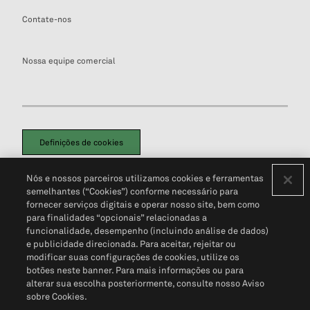
Contate-nos
Nossa equipe comercial
Definições de cookies
Disclaimers Legais
Termos de Uso
Aviso de Cookies
Nós e nossos parceiros utilizamos cookies e ferramentas
Política de Privacidade
Portal de privacidade do cliente (em inglês)
semelhantes (“Cookies”) conforme necessário para
Não Venda Minhas Informações Pessoais
© 2026 S&P Global
fornecer serviços digitais e operar nosso site, bem como
para finalidades “opcionais” relacionadas a
funcionalidade, desempenho (incluindo análise de dados)
e publicidade direcionada. Para aceitar, rejeitar ou
modificar suas configurações de cookies, utilize os
botões neste banner. Para mais informações ou para
alterar sua escolha posteriormente, consulte nosso Aviso
sobre Cookies.