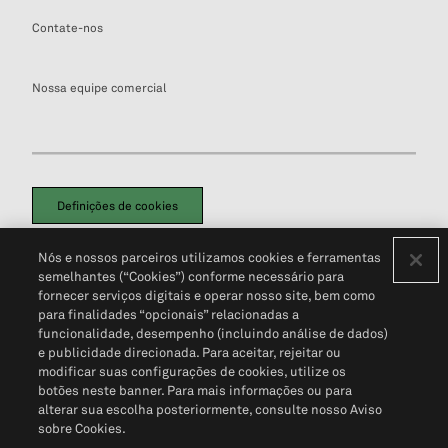
Contate-nos
Nossa equipe comercial
Definições de cookies
Disclaimers Legais
Termos de Uso
Aviso de Cookies
Nós e nossos parceiros utilizamos cookies e ferramentas
Política de Privacidade
Portal de privacidade do cliente (em inglês)
semelhantes (“Cookies”) conforme necessário para
Não Venda Minhas Informações Pessoais
© 2026 S&P Global
fornecer serviços digitais e operar nosso site, bem como
para finalidades “opcionais” relacionadas a
funcionalidade, desempenho (incluindo análise de dados)
e publicidade direcionada. Para aceitar, rejeitar ou
modificar suas configurações de cookies, utilize os
botões neste banner. Para mais informações ou para
alterar sua escolha posteriormente, consulte nosso Aviso
sobre Cookies.