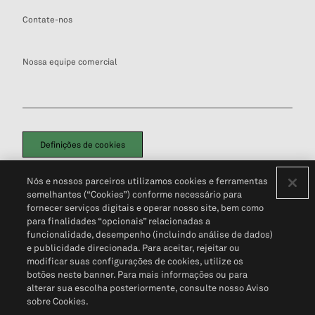
Contate-nos
Nossa equipe comercial
Definições de cookies
Disclaimers Legais
Termos de Uso
Aviso de Cookies
Nós e nossos parceiros utilizamos cookies e ferramentas
Política de Privacidade
Portal de privacidade do cliente (em inglês)
semelhantes (“Cookies”) conforme necessário para
Não Venda Minhas Informações Pessoais
© 2026 S&P Global
fornecer serviços digitais e operar nosso site, bem como
para finalidades “opcionais” relacionadas a
funcionalidade, desempenho (incluindo análise de dados)
e publicidade direcionada. Para aceitar, rejeitar ou
modificar suas configurações de cookies, utilize os
botões neste banner. Para mais informações ou para
alterar sua escolha posteriormente, consulte nosso Aviso
sobre Cookies.