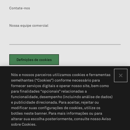
Contate-nos
Nossa equipe comercial
Definições de cookies
Disclaimers Legais
Termos de Uso
Aviso de Cookies
Nós e nossos parceiros utilizamos cookies e ferramentas
Política de Privacidade
Portal de privacidade do cliente (em inglês)
semelhantes (“Cookies”) conforme necessário para
Não Venda Minhas Informações Pessoais
© 2026 S&P Global
fornecer serviços digitais e operar nosso site, bem como
para finalidades “opcionais” relacionadas a
funcionalidade, desempenho (incluindo análise de dados)
e publicidade direcionada. Para aceitar, rejeitar ou
modificar suas configurações de cookies, utilize os
botões neste banner. Para mais informações ou para
alterar sua escolha posteriormente, consulte nosso Aviso
sobre Cookies.