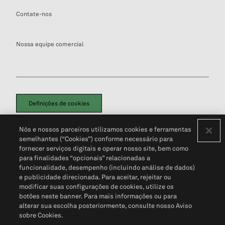
Contate-nos
Nossa equipe comercial
Definições de cookies
Disclaimers Legais
Termos de Uso
Aviso de Cookies
Nós e nossos parceiros utilizamos cookies e ferramentas
Política de Privacidade
Portal de privacidade do cliente (em inglês)
semelhantes (“Cookies”) conforme necessário para
Não Venda Minhas Informações Pessoais
© 2026 S&P Global
fornecer serviços digitais e operar nosso site, bem como
para finalidades “opcionais” relacionadas a
funcionalidade, desempenho (incluindo análise de dados)
e publicidade direcionada. Para aceitar, rejeitar ou
modificar suas configurações de cookies, utilize os
botões neste banner. Para mais informações ou para
alterar sua escolha posteriormente, consulte nosso Aviso
sobre Cookies.