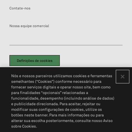
Contate-nos
Nossa equipe comercial
Definições de cookies
Disclaimers Legais
Termos de Uso
Aviso de Cookies
Nós e nossos parceiros utilizamos cookies e ferramentas
Política de Privacidade
Portal de privacidade do cliente (em inglês)
semelhantes (“Cookies”) conforme necessário para
Não Venda Minhas Informações Pessoais
© 2026 S&P Global
fornecer serviços digitais e operar nosso site, bem como
para finalidades “opcionais” relacionadas a
funcionalidade, desempenho (incluindo análise de dados)
e publicidade direcionada. Para aceitar, rejeitar ou
modificar suas configurações de cookies, utilize os
botões neste banner. Para mais informações ou para
alterar sua escolha posteriormente, consulte nosso Aviso
sobre Cookies.