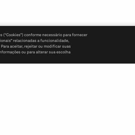
s (“Cookies”) conforme necessário para fornecer
ionais” relacionadas a funcionalidade,
ara aceitar, rejeitar ou modificar suas
informações ou para alterar sua escolha
Siga-nos