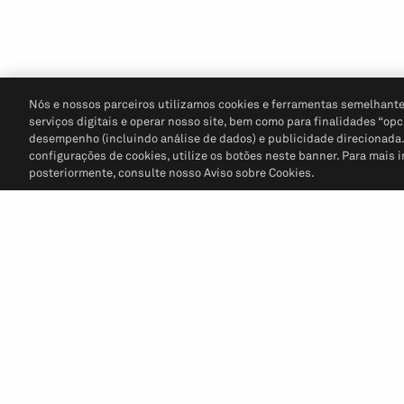
Nós e nossos parceiros utilizamos cookies e ferramentas semelhante
serviços digitais e operar nosso site, bem como para finalidades “opc
desempenho (incluindo análise de dados) e publicidade direcionada. P
configurações de cookies, utilize os botões neste banner. Para mais 
posteriormente, consulte nosso Aviso sobre Cookies.